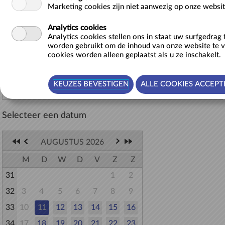
Gezin & gemengde groepen, Volwassenen,
Marketing cookies zijn niet aanwezig op onze websit
Jongeren (12-18), Kansentarief
Analytics cookies
27/11/2025 tem 31/12/2027
Analytics cookies stellen ons in staat uw surfgedrag
worden gebruikt om de inhoud van onze website te 
cookies worden alleen geplaatst als u ze inschakelt.
Terug naar lijst
Selecteer een datum
AUGUSTUS 2026
M
D
W
D
V
Z
Z
31
1
2
32
3
4
5
6
7
8
9
33
10
11
12
13
14
15
16
34
17
18
19
20
21
22
23