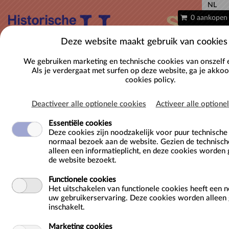
NL
0 aankopen
Deze website maakt gebruik van cookies
We gebruiken marketing en technische cookies van onszelf 
Als je verdergaat met surfen op deze website, ga je akko
cookies policy.
Deactiveer alle optionele cookies
Activeer alle optione
Essentiële cookies
Deze cookies zijn noodzakelijk voor puur technisch
normaal bezoek aan de website. Gezien de technisch
Expo :: Raoul Servais - De Verwondering
alleen een informatieplicht, en deze cookies worden 
de website bezoekt.
Locatie
Sint-Pietersabdij
Functionele cookies
Sint-Pietersplein 9
Het uitschakelen van functionele cookies heeft een 
9000 Gent
uw gebruikerservaring. Deze cookies worden alleen g
inschakelt.
BE
Doelgroep
Volwassenen (26+), Jongvolwassenen (19-25),
Marketing cookies